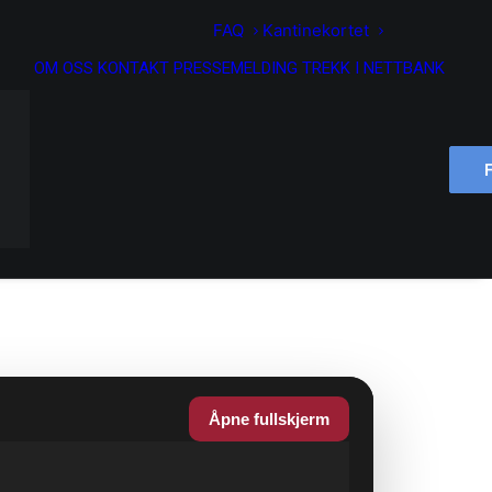
FAQ
Kantinekortet
OM OSS
KONTAKT
PRESSEMELDING
TREKK I NETTBANK
Åpne fullskjerm