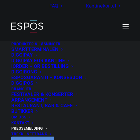
FAQ
Kantinekortet
PRODUKTER & LØSNINGER
SMARTTERMINALEN
DIGGIPAY
DIGGIPAY FOR KANTINE
Pressemelding
IORDER – QR BESTILLING
DIGGIBONG
ESPOSGARANTI – KONSESJON
DIGGIPOS
BRANSJER
FESTIVALER & KONSERTER
ARRANGEMENT
PRESSEMELDING – 19. MAI 2026
RESTAURANT, BAR & CAFE
Espos Norge
BUTIKKER
OM OSS
KONTAKT
avslutter Perx-
PRESSEMELDING
TREKK I NETTBANK
prosess