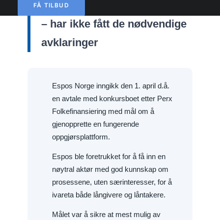
FÅ TILBUD
– har ikke fått de nødvendige
avklaringer
Espos Norge inngikk den 1. april d.å.
en avtale med konkursboet etter Perx
Folkefinansiering med mål om å
gjenopprette en fungerende
oppgjørsplattform.
Espos ble foretrukket for å få inn en
nøytral aktør med god kunnskap om
prosessene, uten særinteresser, for å
ivareta både långivere og låntakere.
Målet var å sikre at mest mulig av